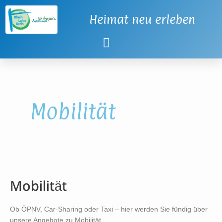
Zum
Inhalt
Heimat neu erleben
springen
Mobilität
Mobilität
Mobilität
Ob ÖPNV, Car-Sharing oder Taxi – hier werden Sie fündig über
unsere Angebote zu Mobilität.